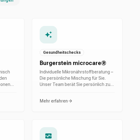
fungen
Gesundheitschecks
Burgerstein microcare®
nisch
Individuelle Mikronährstoffberatung –
 den
Die persönliche Mischung für Sie.
tionen
Unser Team berät Sie persönlich zu
und ihrer
Ihrem Nährstoffhaushalt.
fter
Mehr erfahren
terien
in die
in die
 und eine
slösen.
viel zu