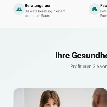
Beratungsraum
Fac
Warum uns wählen
Diskrete Beratung in einem
Betr
separaten Raum.
Fac
Ihre Gesundhe
Profitieren Sie vo