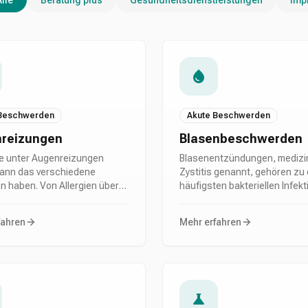
Alle
Beratung plus
Gesundheitsdienstleistungen
Imp
 Beschwerden
Akute Beschwerden
reizungen
Blasenbeschwerden
e unter Augenreizungen
Blasenentzündungen, medizi
kann das verschiedene
Zystitis genannt, gehören zu
n haben. Von Allergien über
häufigsten bakteriellen Infek
 Luft und Bildschirmarbeit bis
überhaupt. Frauen sind aufgr
Umweltverschmutzung - die
kürzeren Harnröhre deutlich ö
fahren
Mehr erfahren
r für Augenreizungen sind
betroffen als Männer. Die Bak
g. Es ist von grosser
gelangen meist aus dem Darm 
ng, die Symptome richtig zu
Harnröhre und wandern dann 
n und darauf basierend
Blase, wo sie sich vermehren
echende Massnahmen zu
unangenehme Entzündung au
n, um Ihre Augen zu schützen
Lässt Ihr Blasenleben gerade 