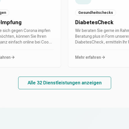
beruhigen.
wünschen übrig? Brennen,
Schmerzen und ständiger Ha
machen den Alltag zur Qual? 
gen
Gesundheitschecks
nicht alleine!
-Impfung
DiabetesCheck
e sich gegen Corona impfen
Wir beraten Sie gerne im Rah
möchten, können Sie Ihren
Beratung plus in Form unsere
anz einfach online bei Coop
DiabetesCheck, ermitteln Ihr 
 buchen. Die Corona-Impfung
an Diabetes zu erkranken, un
in einem separaten Raum
Sie über eine wirkungsvolle
fahren
Mehr erfahren
Apotheke, in dem Sie in
Diabetesprävention auf.
 Umgebung betreut werden.
 kümmert sich geschultes
sonal um die Durchführung
ung.
Alle 32 Dienstleistungen anzeigen