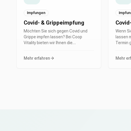
und zu 
Impfungen
Impfun
Covid- & Grippeimpfung
Covid
Möchten Sie sich gegen Covid und
Wenn Si
Grippe impfen lassen? Bei Coop
lassen 
Vitality bieten wir Ihnen die
Termin g
Möglichkeit, sich schnell und
Vitality
unkompliziert impfen zu lassen.
erfolgt 
Mehr erfahren
Mehr er
Vereinbaren Sie jetzt online einen
unserer 
Termin bei uns und lassen Sie sich
ruhiger
unkompliziert, sicher und
Vor Ort
professionell impfen.
Fachper
der Impf