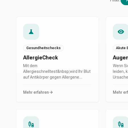
Filter:
Gesundheitschecks
Akute
AllergieCheck
Augen
Mit dem
Wenn Si
Allergieschnelltest&nbsp;wird Ihr Blut
leiden, 
auf Antikörper gegen Allergene
Ursache
untersucht, die häufig für allergische
trockene
Reaktionen der Nase, Augen und
hin zu 
Mehr erfahren
Mehr er
Atemwege verantwortlich sind.
Auslöse
vielfälti
Bedeutu
erkenne
entspr
ergreife